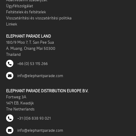
Ügyfélszolgálat
Feltételek és feltételek
Visszatérítési és visszatérítési politika
Linkek
ELEPHANT PARADE LAND
180/9 Moo 7, T. San Pee Sua
A. Muang, Chiang Mai 50300
Thailand
+66 (0) 53 115 266
info@elephantparade.com
ELEPHANT PARADE DISTRIBUTION EUROPE B.V.
Fortweg 3A
1471 EB, Kwadijk
The Netherlands
+31 (0)6 838 93 021
info@elephantparade.com