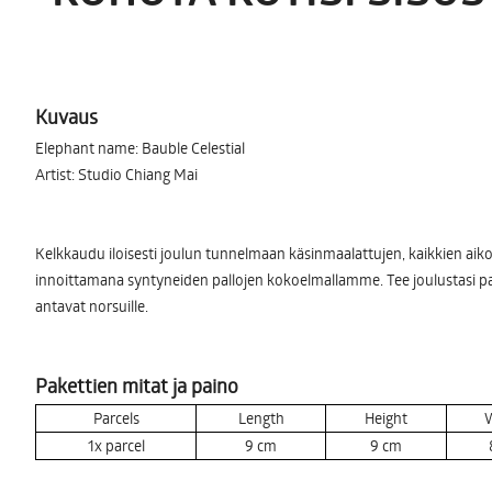
Kuvaus
Elephant name: Bauble Celestial
Artist: Studio Chiang Mai
Kelkkaudu iloisesti joulun tunnelmaan käsinmaalattujen, kaikkien aiko
innoittamana syntyneiden pallojen kokoelmallamme. Tee joulustasi paljo
antavat norsuille.
Pakettien mitat ja paino
Parcels
Length
Height
W
1x parcel
9
cm
9
cm