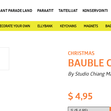
HANT PARADE LAND
PARAATIT
TAITEILIJAT
KONSERVOINTI
ECORATE YOUR OWN
ELLYBANK
KEYCHAINS
MAGNETS
BA
CHRISTMAS
BAUBLE C
By Studio Chiang M
$ 4,95