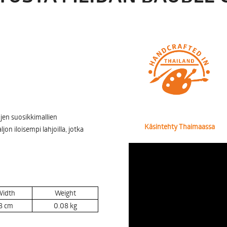
jen suosikkimallien
Käsintehty Thaimaassa
n iloisempi lahjoilla, jotka
idth
Weight
8
cm
0.08
kg