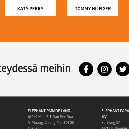
KATY PERRY
TOMMY HILFIGER
teydessä meihin
ELEPHANT PARADE LAND
ELEPHANT PARA
180/9 Moo 7, T. San Pee Sua
B.V.
A. Muang, Chiang Mai 50300
Fortweg 3A
Thailand
1471 EB, Kwadijk