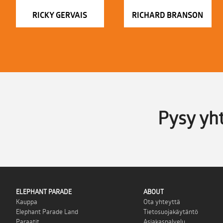
RICKY GERVAIS
RICHARD BRANSON
Pysy yh
ELEPHANT PARADE
ABOUT
Kauppa
Ota yhteyttä
Elephant Parade Land
Tietosuojakäytäntö
Paraatit
Asiakaspalvelu