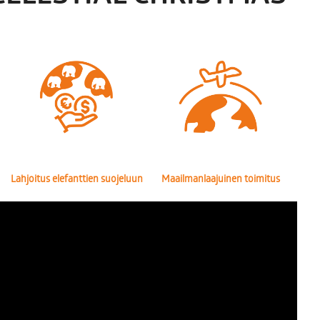
Lahjoitus elefanttien suojeluun
Maailmanlaajuinen toimitus