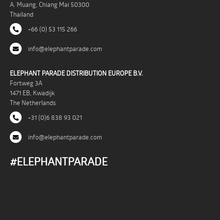
A. Muang, Chiang Mai 50300
Thailand
+66 (0) 53 115 266
info@elephantparade.com
ELEPHANT PARADE DISTRIBUTION EUROPE B.V.
Fortweg 3A
1471 EB, Kwadijk
The Netherlands
+31 (0)6 838 93 021
info@elephantparade.com
#ELEPHANTPARADE