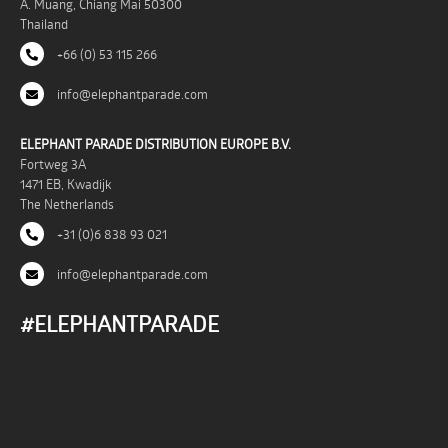
A. Muang, Chiang Mai 50300
Thailand
+66 (0) 53 115 266
info@elephantparade.com
ELEPHANT PARADE DISTRIBUTION EUROPE B.V.
Fortweg 3A
1471 EB, Kwadijk
The Netherlands
+31 (0)6 838 93 021
info@elephantparade.com
#ELEPHANTPARADE