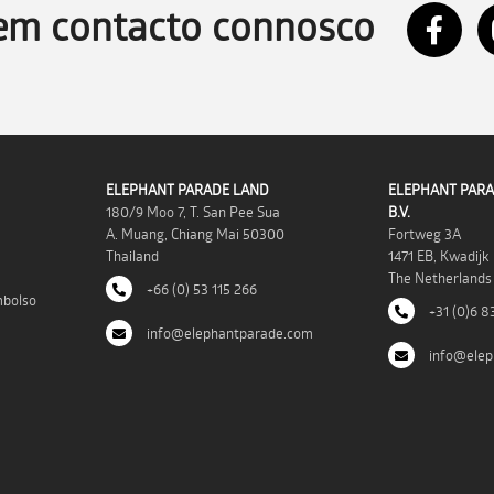
em contacto connosco
ELEPHANT PARADE LAND
ELEPHANT PARA
180/9 Moo 7, T. San Pee Sua
B.V.
A. Muang, Chiang Mai 50300
Fortweg 3A
Thailand
1471 EB, Kwadijk
The Netherlands
+66 (0) 53 115 266
mbolso
+31 (0)6 8
info@elephantparade.com
info@elep